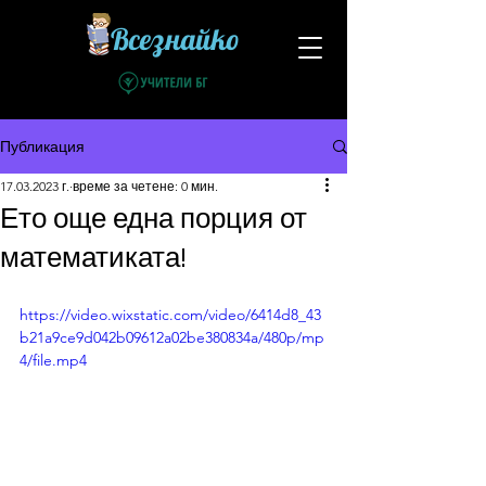
Всезнайко
Публикация
17.03.2023 г.
време за четене: 0 мин.
Ето още една порция от
математиката!
https://video.wixstatic.com/video/6414d8_43
b21a9ce9d042b09612a02be380834a/480p/mp
4/file.mp4