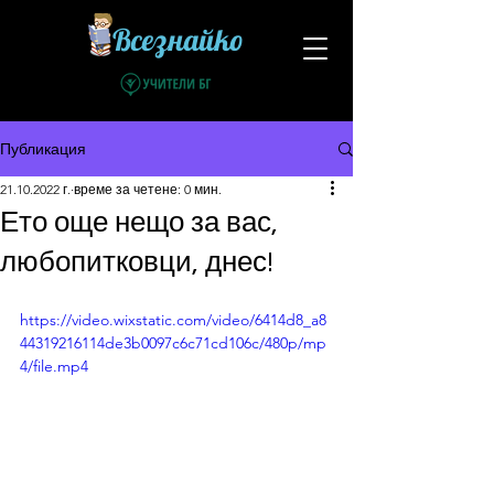
Всезнайко
Публикация
21.10.2022 г.
време за четене: 0 мин.
Ето още нещо за вас,
любопитковци, днес!
https://video.wixstatic.com/video/6414d8_a8
44319216114de3b0097c6c71cd106c/480p/mp
4/file.mp4