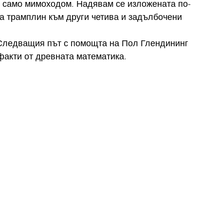
 само мимоходом. Надявам се изложената по-
а трамплин към други четива и задълбочени 
. Следващия път с помощта на Пол Глендининг 
факти от древната математика.