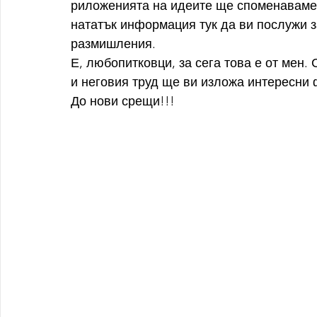
риложенията на идеите ще споменаваме
нататък информация тук да ви послужи з
размишления.
Е, любопитковци, за сега това е от мен
и неговия труд ще ви изложа интересни 
До нови срещи!!!