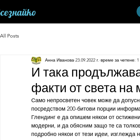
сезнайко
All Posts
Анна Иванова
23.09.2022 г.
време за четене: 1
И така продължав
факти от света на
Само непросветен човек може да допусне
посредством 200-битови порции информац
Глендинг е да опишем някои от остижения
модерни, и да обясним защо те са толко
подробно някои от тези идеи, изглежда 