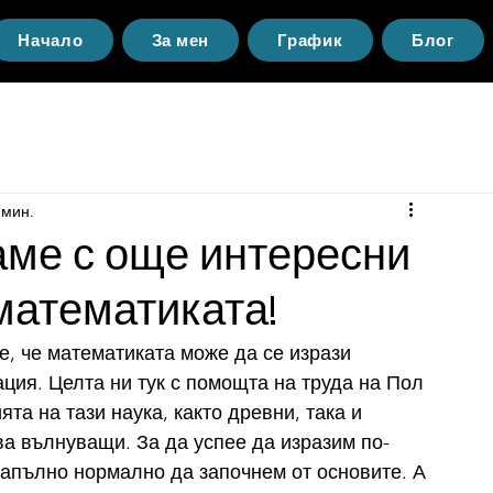
Начало
За мен
График
Блог
 мин.
аме с още интересни
 математиката!
, че математиката може да се изрази 
ия. Целта ни тук с помощта на труда на Пол 
та на тази наука, както древни, така и 
ва вълнуващи. За да успее да изразим по-
напълно нормално да започнем от основите. А 