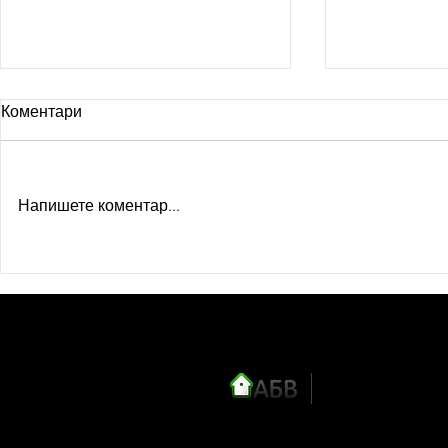
Коментари
Напишете коментар...
Честит Трифон Зарезан на
Честит све
всички българи!!!
всички!
Сайтът е направен от Тодор М
td_mitev@abv.