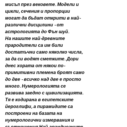
мисъл през вековете. Модели и 
цикли, сечения и пропорции 
могат да бъдат открити в най-
различни дисцилини - от 
астрологията до Фън шуй.
На нашите най-древните 
прародители са им били 
достатъчни само няколко числа, 
за да си водят сметките. Дори 
днес хората от някои по-
примитивни племена броят само 
до две - всичко над две е просто 
много. Нумерологията се 
развива заедно с цивилизацията. 
Тя е кодирана в египетските 
йероглифи, а пирамидите са 
построени на базата на 
нумерологични измервания и 
съотношения.Най-грандиозните 