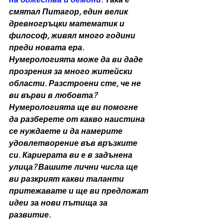
смятал Питагор, един велик 
древногръцки математик и 
философ, живял много години 
преди новата ера. 
Нумерологията може да ви даде 
прозрения за много житейски 
области. Разстроени сте, че не 
ви върви в любовта? 
Нумерологията ще ви помогне 
да разберете от какво наистина 
се нуждаете и да намерите 
удовлетворение във връзките 
си. Кариерата ви е в задънена 
улица? Вашите лични числа ще 
ви разкрият какви таланти 
притежавате и ще ви предложат 
идеи за нови пътища за 
развитие.