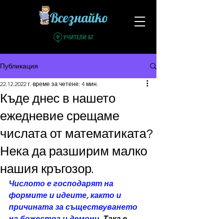
Всезнайко
Публикация
22.12.2022 г.
време за четене: 4 мин.
Къде днес в нашето
ежедневие срещаме
числата от математиката?
Нека да разширим малко
нашия кръгозор.
Числото е господарят на 
формите и идеите, както и 
причината за съществуването 
на божества и демони.
 Така е 