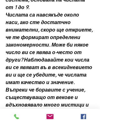
от 1 до 9.
Числата са навсякъде около 
наси, ако сте достатчно 
внимателни, скоро ще откриете, 
че те формират определени 
закономерности. Може би някое 
число ви се явява о-често от 
други? Наблюдавайте кои числа 
ви се явяват въ в всекидневието 
ви и ще се убедите, че числата 
имат качество и значение. 
Въпреки че боравите с учение, 
съществуващо от векове и 
вдъхновявало много мистици и 
пророци, вашето 
съприкосновение с числата е 
строго индивидуално и е част 
от личното ви духовно 