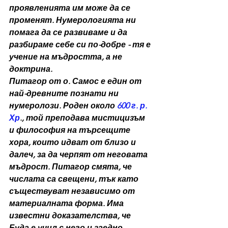
проявленията им може да се 
променят. Нумерологията ни 
помага да се развиваме и да 
разбираме себе си по-добре - тя е 
учение на мъдростта, а не 
доктрина.
Питагор от о. Самос е един от 
най-древните познати ни 
нумеролози. Роден около 
600 г. р. 
Хр
., той преподава мистицизъм 
и философия на търсещите 
хора, които идват от близо и 
далеч, за да черпят от неговата 
мъдрост. Питагор смята, че 
числата са свещени, тък като 
съществуват независимо от 
материалната форма. Има 
известни доказателства, че 
Буда е учил с него и заедно 