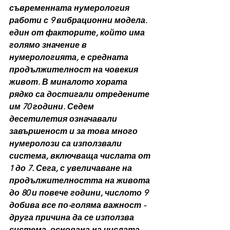
съвременната нумерология 
работи с 9 вибрационни модела.
един от факторите, който има 
голямо значение в 
нумерологията, е средната 
продължителност на човекия 
живот. В миналото хората 
рядко са достигали отредените 
им 70 години. Седем 
десетилетия означавали 
завършеност и за това много 
нумеролози са използвали 
система, включваща числата от 
1 до 7. Сега, с увеличаване на 
продължителността на живота 
до 80 и повече години, числото 9 
добива все по-голяма важност - 
друга причина да се използва 
система, основана на числата 