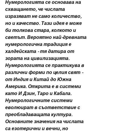
Нумерологията се основава на 
схващането, че числата 
изразяват не само количество, 
но и качество. Тази идея е може 
би толкова стара, колкото и 
светът. Вероятно най-древната 
нумерологична традиция е 
халдейската - тя датира от 
зората на цивилизацията. 
Нумерологията се практикува в 
различни форми по целия свят - 
от Индия и Китай до Южна 
Америка. Открита е в системи 
като И Дзин, Таро и Кабала. 
Нумерологичните системи 
еволюират в съответствие с 
преобладаващата култура. 
Основните значения на числата 
са езотерични и вечни, но 