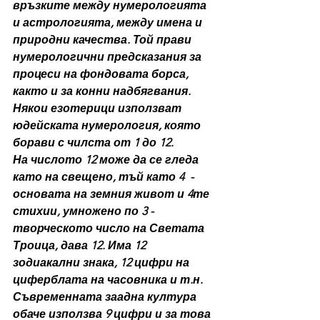
връзките между нумерологията 
и астрологията, между имена и 
природни качества. Той прави 
нумерологични предсказания за 
процеси на фондовата борса, 
както и за конни надбягвания.
Някои езотерици използват 
юдейската нумерология, която 
борави с чилста от 1 до 12.
На числото 12 може да се гледа 
като на свещено, тъй като 4  - 
основата на земния живот и 4те 
стихии, умножено по 3 - 
творческото число на Светата 
Троица, дава 12. Има 12 
зодиакални знака, 12 цифри на 
циферблата на часовника и т.н. 
Съвременната заадна култура 
обаче използва 9 цифри и за това 