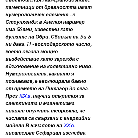
паметници от древността имат 
нумерологичен елемент - в 
Стоунхендж в Англия наример 
има 56 ями, известни като 
дупките на Обри
. Сборът на 5 и 6 
ни дава 11 - господарското число, 
което оказва мощно 
въздействие като зарежда с 
вдъхновение на колективно ниво.
Нумерологията, каквато я 
познаваме, е еволюирала бавно 
от времето на Питагор до сега. 
През 
XIX в
. научни открития за 
светлината и магнетизма 
правят опулчрна теорията, че 
числата са свързани с енергийни 
модели.В началото на 
XX в
. 
писателят Сефариал изследва 