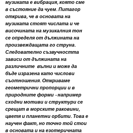
музиката е вибрация, която сме 
в състояние да чуем. Питагор 
открива, че в основата на 
музиката стоят числата и че 
височината на музикалния тон 
се определя от дължината на 
произвеждащата го струна. 
Следователно съзвучността 
зависи от дължината на 
различните  вълни и може да 
бъде изразена като числови 
съотношения. Откриваме 
геометрични пропорции и в 
природните форми - например 
сходни мотиви и структури се 
срещат в морските раковини, 
цветя и планетни орбити. Това е 
научен факт, но точно той стои 
в основата и на езотеричната 