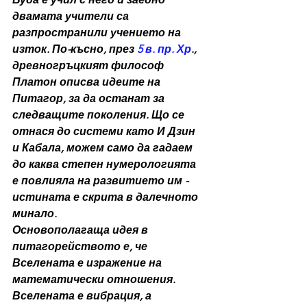
двамата учители са 
разпространили учението на 
изток. По-късно, през 
5 в. пр. Хр
., 
древногръцкият философ 
Платон описва идеите на 
Питагор, за да останат за 
следващите поколения. Що се 
отнася до системи като И Дзин 
и Кабала, можем само да гадаем 
до каква степен нумерологията 
е повлияла на развитието им - 
истината е скрита в далечното 
минало.
Основополагаща идея в 
питагорейството е, че 
Вселената е изражение на 
математически отношения. 
Вселената е вибрация, а 