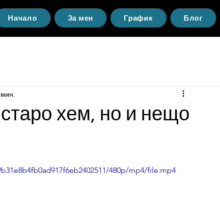
Начало
За мен
График
Блог
 мин.
старо хем, но и нещо
139b31e8b4fb0ad917f6eb2402511/480p/mp4/file.mp4