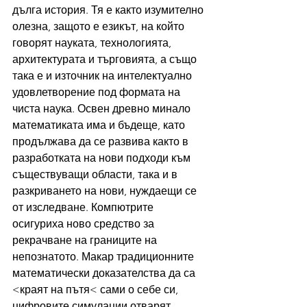
дълга история. Тя е както изумително 
олезна, защото е езикът, на който 
говорят науката, технологията, 
архитектурата и търговията, а също 
така е и източник на интелектуално 
удовлетворение под формата на 
чиста наука. Освен древно минало 
математиката има и бъдеще, като 
продължава да се развива както в 
разработката на нови подходи към 
съществуващи области, така и в 
разкриването на нови, нуждаещи се 
от изследване. Компютрите 
осигуриха ново средство за 
рекрачване на границите на 
непознатото. Макар традиционните 
математически доказателства да са 
<краят на пътя< сами о себе си, 
цифровите симулации отварят 