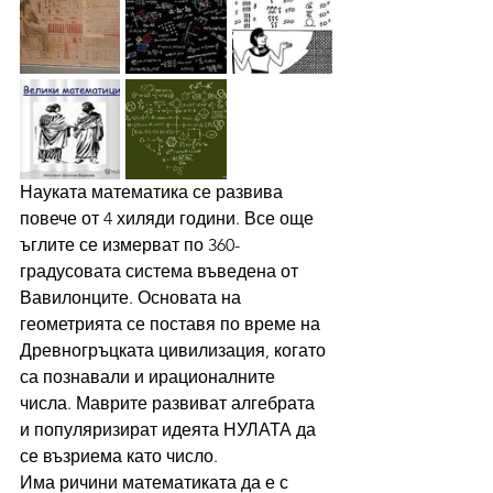
Науката математика се развива 
повече от 4 хиляди години. Все още 
ъглите се измерват по 360-
градусовата система въведена от 
Вавилонците. Основата на 
геометрията се поставя по време на 
Древногръцката цивилизация, когато 
са познавали и ирационалните 
числа. Маврите развиват алгебрата 
и популяризират идеята НУЛАТА да 
се възриема като число.
Има ричини математиката да е с 