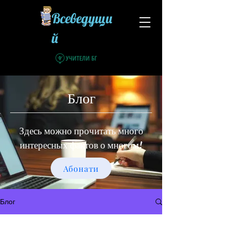
Всеведущи
й
Блог
Здесь можно прочитать много
интересных фактов о многом!
Абонати
Блог