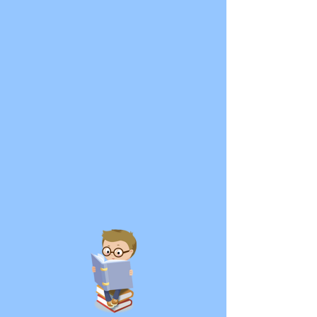
Всезнайко
Още действия
Следвай
Тодор Митев
Уникален
Просто ракета!
Покорител на света
Невероятен!
+
4